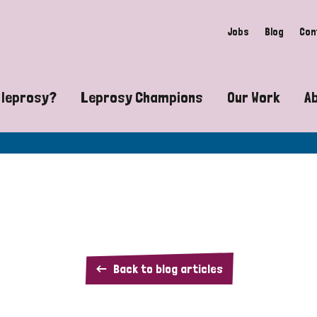
Jobs
Blog
Con
 leprosy?
Leprosy Champions
Our Work
A
guide to leprosy-related disabilities
Exposing the myths around lepro
Advocacy
at does leprosy look like?
Find community near you
Communit
 leprosy contagious?
The Wellesley Bailey Awards
Healthca
at causes leprosy?
Celebrating Leprosy Champions
Research
Duck
Back to blog articles
es leprosy still exist?
World Leprosy Day 2026
Educatio
Drop: