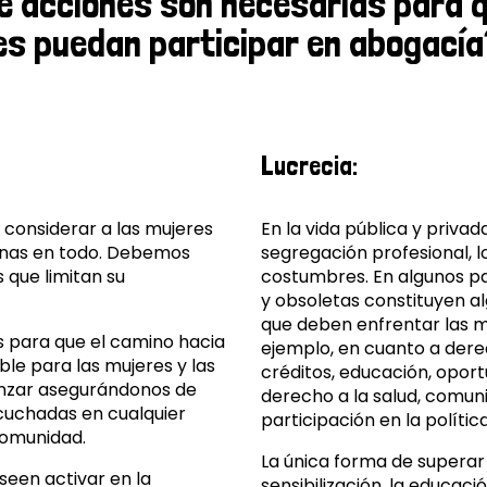
é acciones son necesarias para q
es puedan participar en abogacía
Lucrecia:
 considerar a las mujeres
En la vida pública y privad
enas en todo. Debemos
segregación profesional, l
s que limitan su
costumbres. En algunos paí
y obsoletas constituyen a
que deben enfrentar las mu
 para que el camino hacia
ejemplo, en cuanto a dere
le para las mujeres y las
créditos, educación, oport
enzar asegurándonos de
derecho a la salud, comun
cuchadas en cualquier
participación en la polític
comunidad.
La única forma de superar
seen activar en la
sensibilización, la educaci