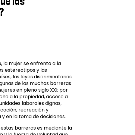
ue las
?
a, la mujer se enfrenta a la
os estereotipos y las
ses, las leyes discriminatorias
lgunas de las muchas barreras
jeres en pleno siglo XXI; por
cho a la propiedad, acceso a
unidades laborales dignas,
icación, recreación y
a y en la toma de decisiones.
 estas barreras es mediante la
ón y la fuerza de voluntad que