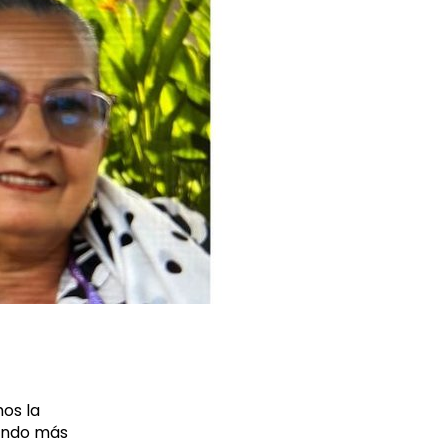
?
os la
undo más