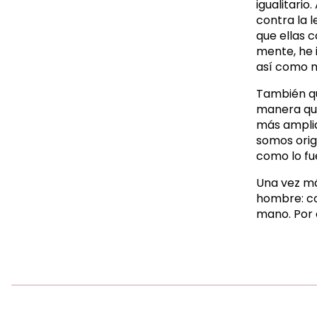
igualitari
contra la 
que ellas 
mente, he 
así como m
También qu
manera que
más amplia
somos orig
como lo fu
Una vez má
hombre: co
mano. Por 