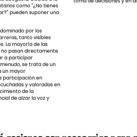
toma de decisiones y en d
entarios como "¿No tienes
dar?" pueden suponer una
 dominado por los
reras, tanto visibles
es. La mayoría de las
 no pasan directamente
r a participar
 menudo, se trata de un
a un mayor
 participación en
escuchadas y valoradas en
ocimiento de la
ial de alzar la voz y