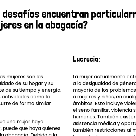
é desafíos encuentran particula
jeres en la abogacía?
Lucrecia:
las mujeres son las
La mujer actualmente enf
uidado de su hogar y su
a la desigualdad de género,
te de su tiempo y energía,
mayoría de los problemas
en actividades como la
a mujeres y niñas, en cual
urre de forma similar
ámbitos. Esto incluye viole
el seno familiar, violencia
humanos. También existen
que una mujer haya
asistencia médica y oport
ar, puede que haya quienes
también restricciones al 
la abogacía. Debido a la