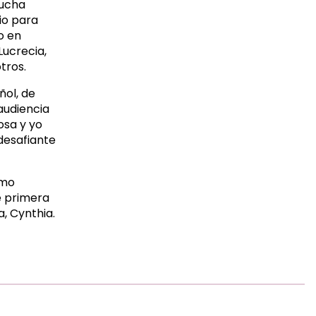
lucha
io para
o en
Lucrecia,
tros.
ñol, de
audiencia
osa y yo
 desafiante
omo
e primera
, Cynthia.