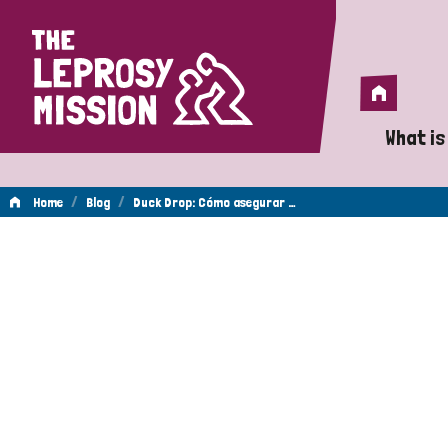
Home
Home
What is
A 
/
/
Home
Blog
Duck Drop: Cómo asegurar …
Wh
Is
Wh
Do