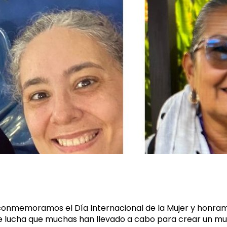
su
voz
en
la
abogacía
onmemoramos el Día Internacional de la Mujer y honram
 lucha que muchas han llevado a cabo para crear un m